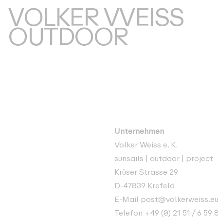
VOLKER VVEISS
OUTDOOR
Unternehmen
Volker Weiss e. K.
sunsails | outdoor | project
Krüser Strasse 29
D-47839 Krefeld
E-Mail
post@volkerweiss.e
Telefon
+49 (0) 21 51 / 6 59 