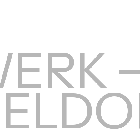
WERK 
ELDO