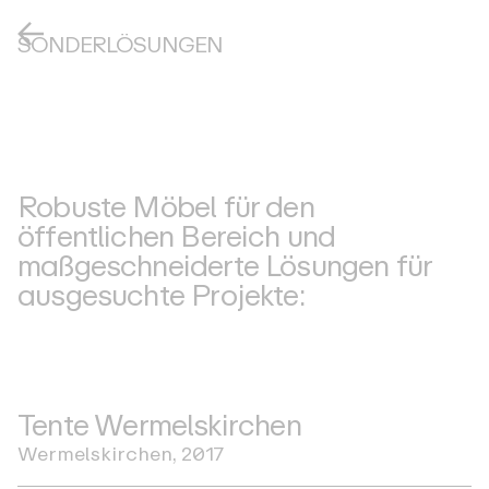
SONDERLÖSUNGEN
Robuste Möbel für den
öffentlichen Bereich und
maßgeschneiderte Lösungen für
ausgesuchte Projekte:
T
e
n
t
e
W
e
r
m
e
l
s
k
i
r
c
h
e
n
W
e
r
m
e
l
s
k
i
r
c
h
e
n
,
2
0
1
7