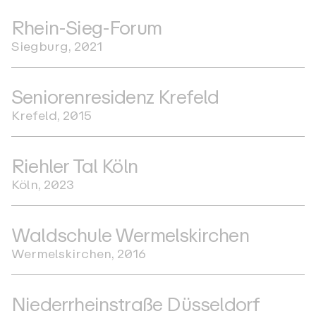
R
h
e
i
n
-
S
i
e
g
-
F
o
r
u
m
S
i
e
g
b
u
r
g
,
2
0
2
1
S
e
n
i
o
r
e
n
r
e
s
i
d
e
n
z
K
r
e
f
e
l
d
K
r
e
f
e
l
d
,
2
0
1
5
R
i
e
h
l
e
r
T
a
l
K
ö
l
n
K
ö
l
n
,
2
0
2
3
W
a
l
d
s
c
h
u
l
e
W
e
r
m
e
l
s
k
i
r
c
h
e
n
W
e
r
m
e
l
s
k
i
r
c
h
e
n
,
2
0
1
6
N
i
e
d
e
r
r
h
e
i
n
s
t
r
a
ß
e
D
ü
s
s
e
l
d
o
r
f