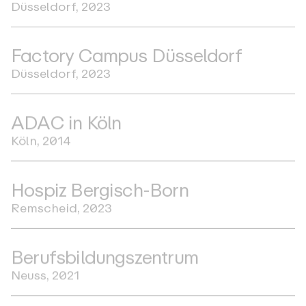
D
ü
s
s
e
l
d
o
r
f
,
2
0
2
3
F
a
c
t
o
r
y
C
a
m
p
u
s
D
ü
s
s
e
l
d
o
r
f
D
ü
s
s
e
l
d
o
r
f
,
2
0
2
3
A
D
A
C
i
n
K
ö
l
n
K
ö
l
n
,
2
0
1
4
H
o
s
p
i
z
B
e
r
g
i
s
c
h
-
B
o
r
n
R
e
m
s
c
h
e
i
d
,
2
0
2
3
B
e
r
u
f
s
b
i
l
d
u
n
g
s
z
e
n
t
r
u
m
N
e
u
s
s
,
2
0
2
1