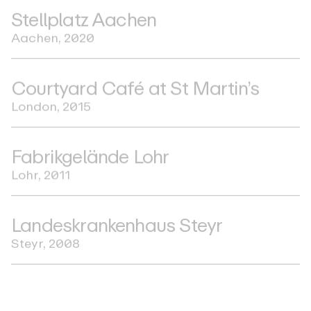
S
t
e
l
l
p
l
a
t
z
A
a
c
h
e
n
A
a
c
h
e
n
,
2
0
2
0
C
o
u
r
t
y
a
r
d
C
a
f
é
a
t
S
t
M
a
r
t
i
n
’
s
L
o
n
d
o
n
,
2
0
1
5
F
a
b
r
i
k
g
e
l
ä
n
d
e
L
o
h
r
L
o
h
r
,
2
0
1
1
L
a
n
d
e
s
k
r
a
n
k
e
n
h
a
u
s
S
t
e
y
r
S
t
e
y
r
,
2
0
0
8