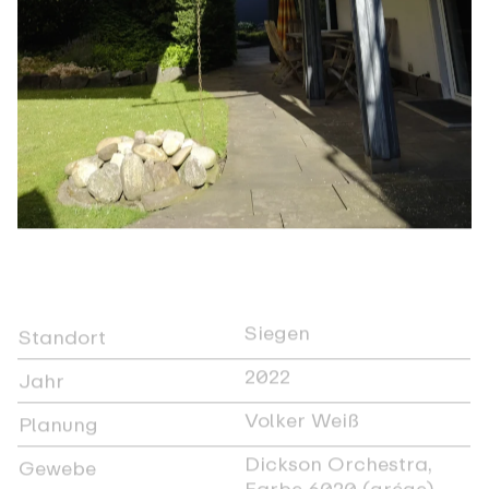
Siegen
Standort
2022
Jahr
Volker Weiß
Planung
Dickson Orchestra,
Gewebe
Farbe 6020 (grége),