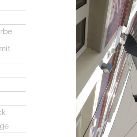
arbe
mit
ck
ge